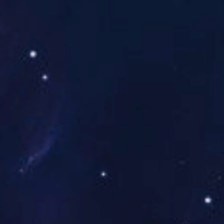
-- : --
已结束
巴塞罗那
3 - 0
赫罗纳