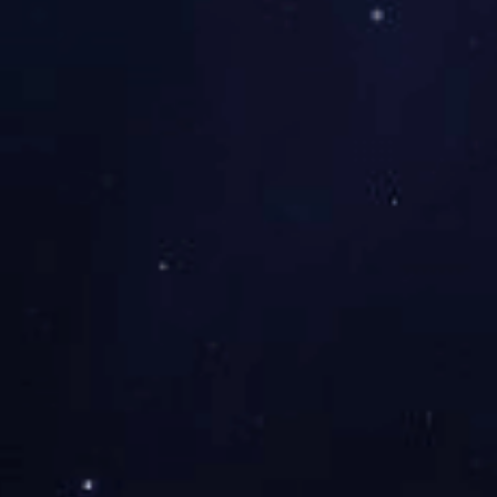
西甲联赛专题
足球
12小时前
西班牙甲级联赛是世界顶级足球赛事之一，汇聚了
皇家马德里、巴塞罗那等豪门球队，提供全面的赛
事资讯和数据分析。
查看详情 →
视频集锦