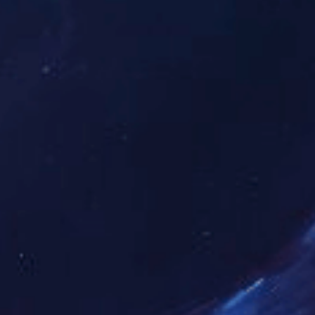
可能性，以应对当前的困境。
重磅签约。