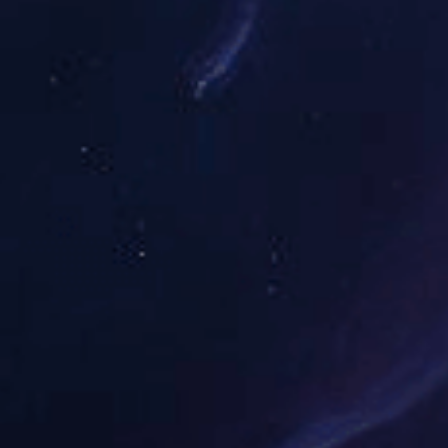
热门赛事资讯
2024-01-15
皇家马德里齐达内回归传闻再起
随着本赛季皇马战绩出现波动，关于传奇
阅读全文 →
2024-01-15
哈兰德转会巴塞罗那？最新转会
挪威前锋哈兰德与巴塞罗那的转会传闻持