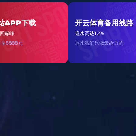
2024-01-16 01:00
马德里竞技 vs 塞维利亚