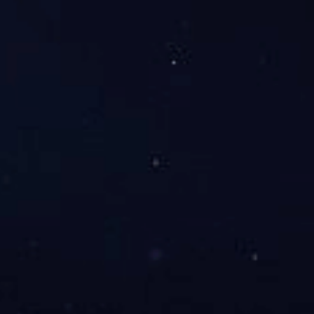
球员数据
足球
2天前
查看西甲球员的详细数据，包括进球、助攻、出场
次数等统计信息。
查看详情 →